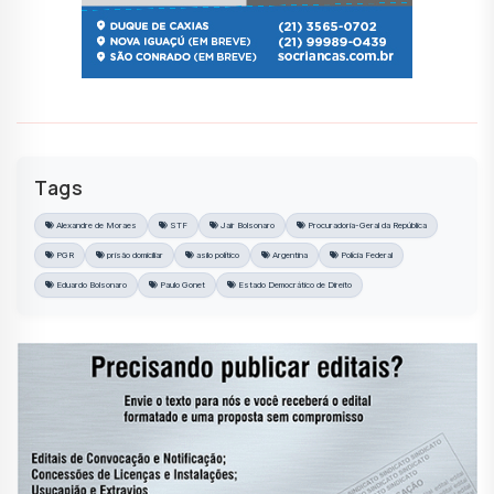
Tags
Alexandre de Moraes
STF
Jair Bolsonaro
Procuradoria-Geral da República
PGR
prisão domiciliar
asilo político
Argentina
Polícia Federal
Eduardo Bolsonaro
Paulo Gonet
Estado Democrático de Direito