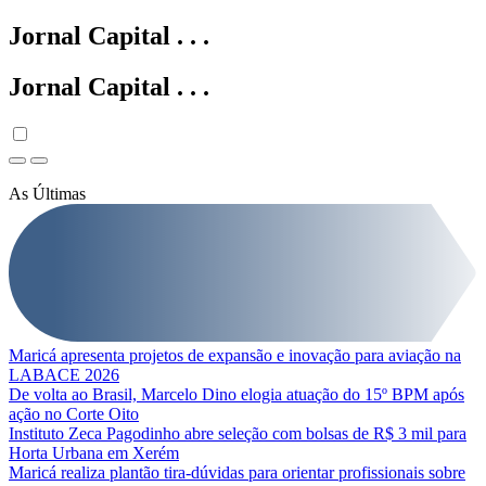
Jornal Capital
.
.
.
Jornal Capital
.
.
.
As Últimas
Maricá apresenta projetos de expansão e inovação para aviação na
LABACE 2026
De volta ao Brasil, Marcelo Dino elogia atuação do 15º BPM após
ação no Corte Oito
Instituto Zeca Pagodinho abre seleção com bolsas de R$ 3 mil para
Horta Urbana em Xerém
Maricá realiza plantão tira-dúvidas para orientar profissionais sobre