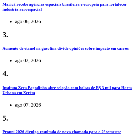
Maricá recebe agências espaciais brasileira e europeia para fortalecer
indústria aeroespacial
ago 06, 2026
3.
Aumento de etanol na gasolina divide opiniões sobre impacto em carros
ago 02, 2026
4.
Instituto Zeca Pagodinho abre seleção com bolsas de R$ 3 mil para Horta
Urbana em Xerém
ago 07, 2026
5.
Prouni 2026 divulga resultado de nova chamada para o 2º semestre