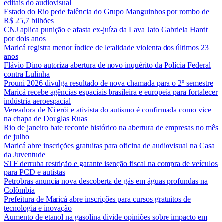
editais do audiovisual
Estado do Rio pede falência do Grupo Manguinhos por rombo de
R$ 25,7 bilhões
CNJ aplica punição e afasta ex-juíza da Lava Jato Gabriela Hardt
por dois anos
Maricá registra menor índice de letalidade violenta dos últimos 23
anos
Flávio Dino autoriza abertura de novo inquérito da Polícia Federal
contra Lulinha
Prouni 2026 divulga resultado de nova chamada para o 2º semestre
Maricá recebe agências espaciais brasileira e europeia para fortalecer
indústria aeroespacial
Vereadora de Niterói e ativista do autismo é confirmada como vice
na chapa de Douglas Ruas
Rio de janeiro bate recorde histórico na abertura de empresas no mês
de julho
Maricá abre inscrições gratuitas para oficina de audiovisual na Casa
da Juventude
STF derruba restrição e garante isenção fiscal na compra de veículos
para PCD e autistas
Petrobras anuncia nova descoberta de gás em águas profundas na
Colômbia
Prefeitura de Maricá abre inscrições para cursos gratuitos de
tecnologia e inovação
Aumento de etanol na gasolina divide opiniões sobre impacto em