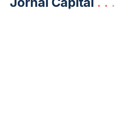
Jornal Capital
Jornal Capital
.
.
.
.
.
.