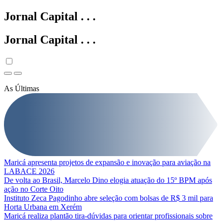
Jornal Capital
.
.
.
Jornal Capital
.
.
.
As Últimas
Maricá apresenta projetos de expansão e inovação para aviação na
LABACE 2026
De volta ao Brasil, Marcelo Dino elogia atuação do 15º BPM após
ação no Corte Oito
Instituto Zeca Pagodinho abre seleção com bolsas de R$ 3 mil para
Horta Urbana em Xerém
Maricá realiza plantão tira-dúvidas para orientar profissionais sobre