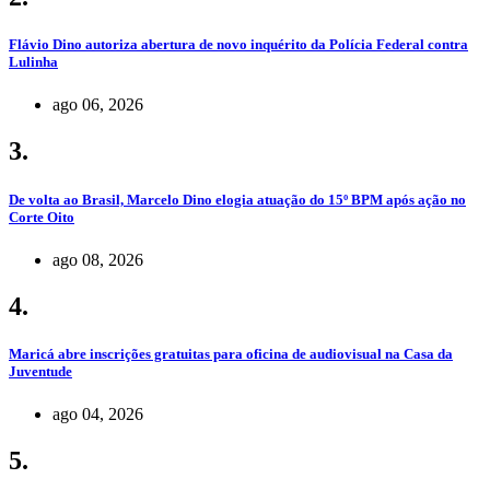
Flávio Dino autoriza abertura de novo inquérito da Polícia Federal contra
Lulinha
ago 06, 2026
3.
De volta ao Brasil, Marcelo Dino elogia atuação do 15º BPM após ação no
Corte Oito
ago 08, 2026
4.
Maricá abre inscrições gratuitas para oficina de audiovisual na Casa da
Juventude
ago 04, 2026
5.