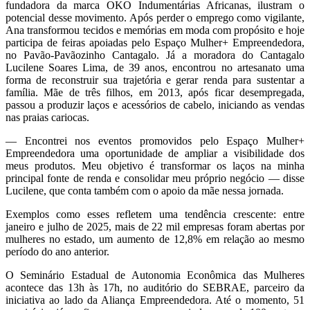
fundadora da marca OKO Indumentárias Africanas, ilustram o
potencial desse movimento. Após perder o emprego como vigilante,
Ana transformou tecidos e memórias em moda com propósito e hoje
participa de feiras apoiadas pelo Espaço Mulher+ Empreendedora,
no Pavão-Pavãozinho Cantagalo. Já a moradora do Cantagalo
Lucilene Soares Lima, de 39 anos, encontrou no artesanato uma
forma de reconstruir sua trajetória e gerar renda para sustentar a
família. Mãe de três filhos, em 2013, após ficar desempregada,
passou a produzir laços e acessórios de cabelo, iniciando as vendas
nas praias cariocas.
— Encontrei nos eventos promovidos pelo Espaço Mulher+
Empreendedora uma oportunidade de ampliar a visibilidade dos
meus produtos. Meu objetivo é transformar os laços na minha
principal fonte de renda e consolidar meu próprio negócio — disse
Lucilene, que conta também com o apoio da mãe nessa jornada.
Exemplos como esses refletem uma tendência crescente: entre
janeiro e julho de 2025, mais de 22 mil empresas foram abertas por
mulheres no estado, um aumento de 12,8% em relação ao mesmo
período do ano anterior.
O Seminário Estadual de Autonomia Econômica das Mulheres
acontece das 13h às 17h, no auditório do SEBRAE, parceiro da
iniciativa ao lado da Aliança Empreendedora. Até o momento, 51