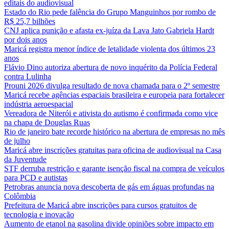
editais do audiovisual
Estado do Rio pede falência do Grupo Manguinhos por rombo de
R$ 25,7 bilhões
CNJ aplica punição e afasta ex-juíza da Lava Jato Gabriela Hardt
por dois anos
Maricá registra menor índice de letalidade violenta dos últimos 23
anos
Flávio Dino autoriza abertura de novo inquérito da Polícia Federal
contra Lulinha
Prouni 2026 divulga resultado de nova chamada para o 2º semestre
Maricá recebe agências espaciais brasileira e europeia para fortalecer
indústria aeroespacial
Vereadora de Niterói e ativista do autismo é confirmada como vice
na chapa de Douglas Ruas
Rio de janeiro bate recorde histórico na abertura de empresas no mês
de julho
Maricá abre inscrições gratuitas para oficina de audiovisual na Casa
da Juventude
STF derruba restrição e garante isenção fiscal na compra de veículos
para PCD e autistas
Petrobras anuncia nova descoberta de gás em águas profundas na
Colômbia
Prefeitura de Maricá abre inscrições para cursos gratuitos de
tecnologia e inovação
Aumento de etanol na gasolina divide opiniões sobre impacto em