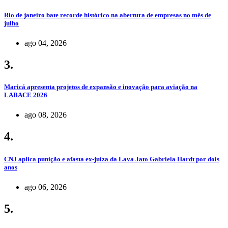
Rio de janeiro bate recorde histórico na abertura de empresas no mês de
julho
ago 04, 2026
3.
Maricá apresenta projetos de expansão e inovação para aviação na
LABACE 2026
ago 08, 2026
4.
CNJ aplica punição e afasta ex-juíza da Lava Jato Gabriela Hardt por dois
anos
ago 06, 2026
5.