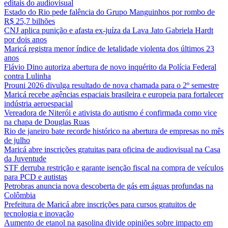
editais do audiovisual
Estado do Rio pede falência do Grupo Manguinhos por rombo de
R$ 25,7 bilhões
CNJ aplica punição e afasta ex-juíza da Lava Jato Gabriela Hardt
por dois anos
Maricá registra menor índice de letalidade violenta dos últimos 23
anos
Flávio Dino autoriza abertura de novo inquérito da Polícia Federal
contra Lulinha
Prouni 2026 divulga resultado de nova chamada para o 2º semestre
Maricá recebe agências espaciais brasileira e europeia para fortalecer
indústria aeroespacial
Vereadora de Niterói e ativista do autismo é confirmada como vice
na chapa de Douglas Ruas
Rio de janeiro bate recorde histórico na abertura de empresas no mês
de julho
Maricá abre inscrições gratuitas para oficina de audiovisual na Casa
da Juventude
STF derruba restrição e garante isenção fiscal na compra de veículos
para PCD e autistas
Petrobras anuncia nova descoberta de gás em águas profundas na
Colômbia
Prefeitura de Maricá abre inscrições para cursos gratuitos de
tecnologia e inovação
Aumento de etanol na gasolina divide opiniões sobre impacto em