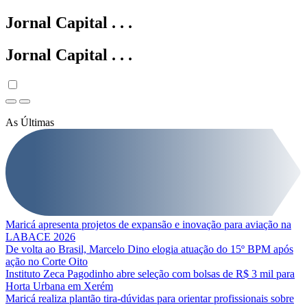
Jornal Capital
.
.
.
Jornal Capital
.
.
.
As Últimas
Maricá apresenta projetos de expansão e inovação para aviação na
LABACE 2026
De volta ao Brasil, Marcelo Dino elogia atuação do 15º BPM após
ação no Corte Oito
Instituto Zeca Pagodinho abre seleção com bolsas de R$ 3 mil para
Horta Urbana em Xerém
Maricá realiza plantão tira-dúvidas para orientar profissionais sobre