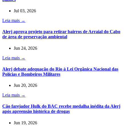
Jul 03, 2026
Leia mais →
Alerj aprova projeto para retirar bairros de Arraial do Cabo
de área de preservação ambiental
Jun 24, 2026
Leia mais →
Alerj debate adequação do Rio à Lei Orgânica Nacional das
Polícias e Bombeiros Militares
Jun 20, 2026
Leia mais →
Cão farejador Hulk do BAC recebe medalha inédita da Alerj
após apreensão histórica de drogas
Jun 19, 2026