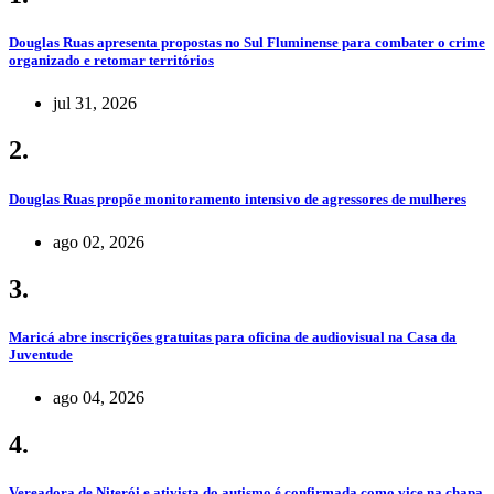
Douglas Ruas apresenta propostas no Sul Fluminense para combater o crime
organizado e retomar territórios
jul 31, 2026
2.
Douglas Ruas propõe monitoramento intensivo de agressores de mulheres
ago 02, 2026
3.
Maricá abre inscrições gratuitas para oficina de audiovisual na Casa da
Juventude
ago 04, 2026
4.
Vereadora de Niterói e ativista do autismo é confirmada como vice na chapa