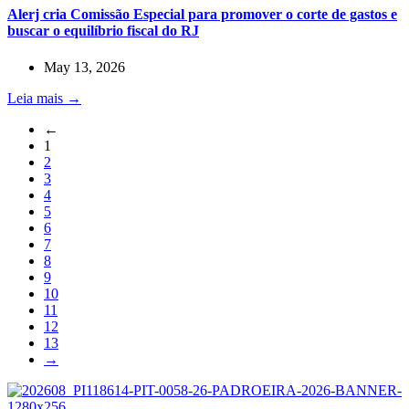
Alerj cria Comissão Especial para promover o corte de gastos e
buscar o equilíbrio fiscal do RJ
May 13, 2026
Leia mais →
←
1
2
3
4
5
6
7
8
9
10
11
12
13
→