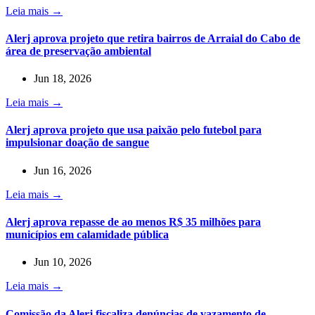
Leia mais →
Alerj aprova projeto que retira bairros de Arraial do Cabo de
área de preservação ambiental
Jun 18, 2026
Leia mais →
Alerj aprova projeto que usa paixão pelo futebol para
impulsionar doação de sangue
Jun 16, 2026
Leia mais →
Alerj aprova repasse de ao menos R$ 35 milhões para
municípios em calamidade pública
Jun 10, 2026
Leia mais →
Comissão da Alerj fiscaliza denúncias de vazamento de