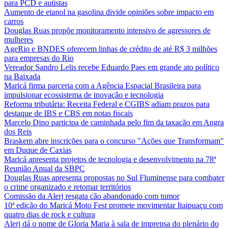
para PCD e autistas
Aumento de etanol na gasolina divide opiniões sobre impacto em
carros
Douglas Ruas propõe monitoramento intensivo de agressores de
mulheres
AgeRio e BNDES oferecem linhas de crédito de até R$ 3 milhões
para empresas do Rio
Vereador Sandro Lelis recebe Eduardo Paes em grande ato político
na Baixada
Maricá firma parceria com a Agência Espacial Brasileira para
impulsionar ecossistema de inovação e tecnologia
Reforma tributária: Receita Federal e CGIBS adiam prazos para
destaque de IBS e CBS em notas fiscais
Marcelo Dino participa de caminhada pelo fim da taxação em Angra
dos Reis
Braskem abre inscrições para o concurso "Ações que Transformam"
em Duque de Caxias
Maricá apresenta projetos de tecnologia e desenvolvimento na 78ª
Reunião Anual da SBPC
Douglas Ruas apresenta propostas no Sul Fluminense para combater
o crime organizado e retomar territórios
Comissão da Alerj resgata cão abandonado com tumor
10ª edição do Maricá Moto Fest promete movimentar Itaipuaçu com
quatro dias de rock e cultura
Alerj dá o nome de Gloria Maria à sala de imprensa do plenário do