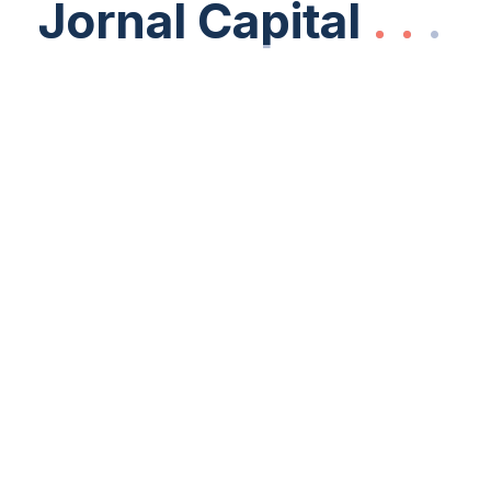
Jornal Capital
Jornal Capital
.
.
.
.
.
.