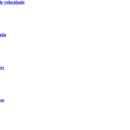
de velocidade
nda
tes
ras