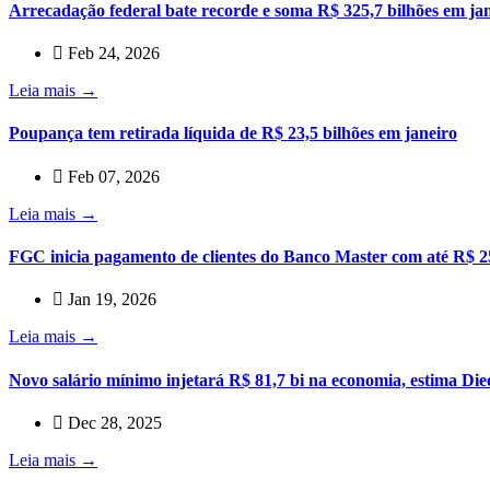
Arrecadação federal bate recorde e soma R$ 325,7 bilhões em ja
Feb 24, 2026
Leia mais →
Poupança tem retirada líquida de R$ 23,5 bilhões em janeiro
Feb 07, 2026
Leia mais →
FGC inicia pagamento de clientes do Banco Master com até R$ 2
Jan 19, 2026
Leia mais →
Novo salário mínimo injetará R$ 81,7 bi na economia, estima Die
Dec 28, 2025
Leia mais →