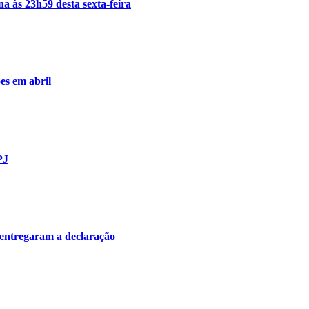
a às 23h59 desta sexta-feira
es em abril
PJ
 entregaram a declaração