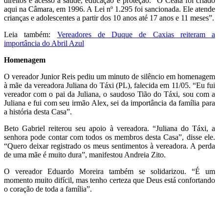
direitos e acesso à saúde, educação e proteção. “O Ceata foi criado
aqui na Câmara, em 1996. A Lei nº 1.295 foi sancionada. Ele atende
crianças e adolescentes a partir dos 10 anos até 17 anos e 11 meses”.
Leia também:
Vereadores de Duque de Caxias reiteram a
importância do Abril Azul
Homenagem
O vereador Junior Reis pediu um minuto de silêncio em homenagem
à mãe da vereadora Juliana do Táxi (PL), falecida em 11/05. “Eu fui
vereador com o pai da Juliana, o saudoso Tião do Táxi, sou com a
Juliana e fui com seu irmão Alex, sei da importância da família para
a história desta Casa”.
Beto Gabriel reiterou seu apoio à vereadora. “Juliana do Táxi, a
senhora pode contar com todos os membros desta Casa”, disse ele.
“Quero deixar registrado os meus sentimentos à vereadora. A perda
de uma mãe é muito dura”, manifestou Andreia Zito.
O vereador Eduardo Moreira também se solidarizou. “É um
momento muito difícil, mas tenho certeza que Deus está confortando
o coração de toda a família”.