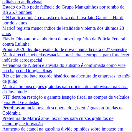
editais do audiovisual
Estado do Rio pede falência do Grupo Manguinhos por rombo de
R$ 25,7 bilhões
CNJ aplica punição e afasta ex-juíza da Lava Jato Gabriela Hardt
por dois anos
Maricá registra menor índice de letalidade violenta dos últimos 23
anos
Flávio Dino autoriza abertura de novo inquérito da Polícia Federal
contra Lulinha
Prouni 2026 divulga resultado de nova chamada para o 2º semestre
Maricá recebe agências espaciais brasileira e europeia para fortalecer
indústria aeroespacial
Vereadora de Niterói e ativista do autismo é confirmada como vice
na chapa de Douglas Ruas
Rio de janeiro bate recorde histórico na abertura de empresas no mês
de julho
Maricá abre inscrições gratuitas para oficina de audiovisual na Casa
da Juventude
STF derruba restrição e garante isenção fiscal na compra de veículos
para PCD e autistas
Petrobras anuncia nova descoberta de gás em águas profundas na
Colômbia
Prefeitura de Maricá abre inscrições para cursos gratuitos de
tecnologia e inovação
Aumento de etanol na gasolina divide opiniões sobre impacto em