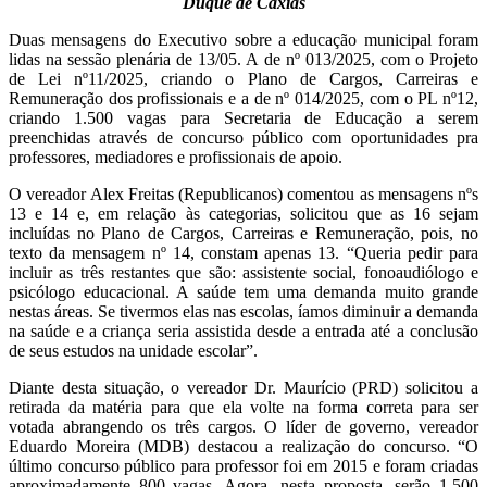
Duque de Caxias
Duas mensagens do Executivo sobre a educação municipal foram
lidas na sessão plenária de 13/05. A de nº 013/2025, com o Projeto
de Lei nº11/2025, criando o Plano de Cargos, Carreiras e
Remuneração dos profissionais e a de nº 014/2025, com o PL nº12,
criando 1.500 vagas para Secretaria de Educação a serem
preenchidas através de concurso público com oportunidades pra
professores, mediadores e profissionais de apoio.
O vereador Alex Freitas (Republicanos) comentou as mensagens nºs
13 e 14 e, em relação às categorias, solicitou que as 16 sejam
incluídas no Plano de Cargos, Carreiras e Remuneração, pois, no
texto da mensagem nº 14, constam apenas 13. “Queria pedir para
incluir as três restantes que são: assistente social, fonoaudiólogo e
psicólogo educacional. A saúde tem uma demanda muito grande
nestas áreas. Se tivermos elas nas escolas, íamos diminuir a demanda
na saúde e a criança seria assistida desde a entrada até a conclusão
de seus estudos na unidade escolar”.
Diante desta situação, o vereador Dr. Maurício (PRD) solicitou a
retirada da matéria para que ela volte na forma correta para ser
votada abrangendo os três cargos. O líder de governo, vereador
Eduardo Moreira (MDB) destacou a realização do concurso. “O
último concurso público para professor foi em 2015 e foram criadas
aproximadamente 800 vagas. Agora, nesta proposta, serão 1.500