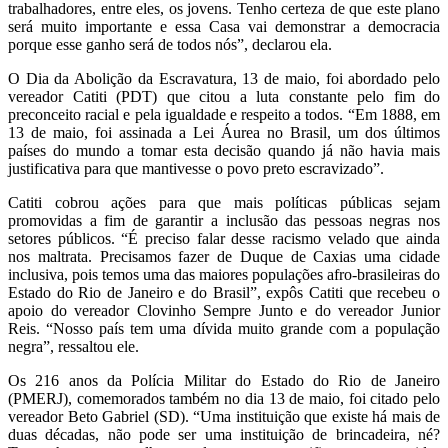
trabalhadores, entre eles, os jovens. Tenho certeza de que este plano
será muito importante e essa Casa vai demonstrar a democracia
porque esse ganho será de todos nós”, declarou ela.
O Dia da Abolição da Escravatura, 13 de maio, foi abordado pelo
vereador Catiti (PDT) que citou a luta constante pelo fim do
preconceito racial e pela igualdade e respeito a todos. “Em 1888, em
13 de maio, foi assinada a Lei Áurea no Brasil, um dos últimos
países do mundo a tomar esta decisão quando já não havia mais
justificativa para que mantivesse o povo preto escravizado”.
Catiti cobrou ações para que mais políticas públicas sejam
promovidas a fim de garantir a inclusão das pessoas negras nos
setores públicos. “É preciso falar desse racismo velado que ainda
nos maltrata. Precisamos fazer de Duque de Caxias uma cidade
inclusiva, pois temos uma das maiores populações afro-brasileiras do
Estado do Rio de Janeiro e do Brasil”, expôs Catiti que recebeu o
apoio do vereador Clovinho Sempre Junto e do vereador Junior
Reis. “Nosso país tem uma dívida muito grande com a população
negra”, ressaltou ele.
Os 216 anos da Polícia Militar do Estado do Rio de Janeiro
(PMERJ), comemorados também no dia 13 de maio, foi citado pelo
vereador Beto Gabriel (SD). “Uma instituição que existe há mais de
duas décadas, não pode ser uma instituição de brincadeira, né?