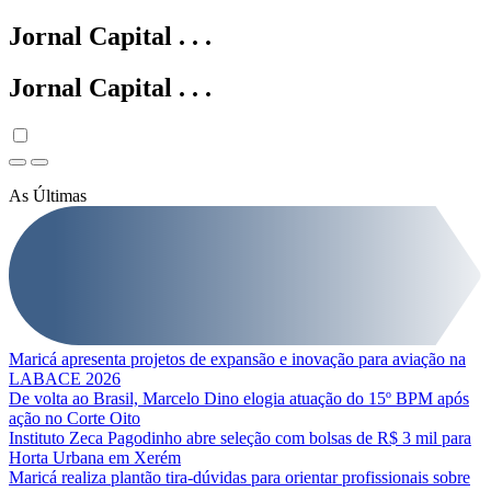
Jornal Capital
.
.
.
Jornal Capital
.
.
.
As Últimas
Maricá apresenta projetos de expansão e inovação para aviação na
LABACE 2026
De volta ao Brasil, Marcelo Dino elogia atuação do 15º BPM após
ação no Corte Oito
Instituto Zeca Pagodinho abre seleção com bolsas de R$ 3 mil para
Horta Urbana em Xerém
Maricá realiza plantão tira-dúvidas para orientar profissionais sobre