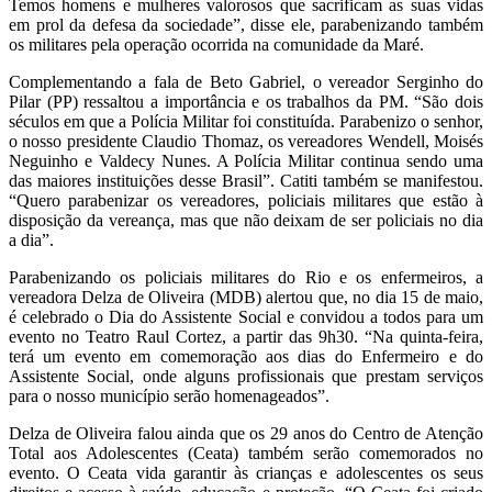
Temos homens e mulheres valorosos que sacrificam as suas vidas
em prol da defesa da sociedade”, disse ele, parabenizando também
os militares pela operação ocorrida na comunidade da Maré.
Complementando a fala de Beto Gabriel, o vereador Serginho do
Pilar (PP) ressaltou a importância e os trabalhos da PM. “São dois
séculos em que a Polícia Militar foi constituída. Parabenizo o senhor,
o nosso presidente Claudio Thomaz, os vereadores Wendell, Moisés
Neguinho e Valdecy Nunes. A Polícia Militar continua sendo uma
das maiores instituições desse Brasil”. Catiti também se manifestou.
“Quero parabenizar os vereadores, policiais militares que estão à
disposição da vereança, mas que não deixam de ser policiais no dia
a dia”.
Parabenizando os policiais militares do Rio e os enfermeiros, a
vereadora Delza de Oliveira (MDB) alertou que, no dia 15 de maio,
é celebrado o Dia do Assistente Social e convidou a todos para um
evento no Teatro Raul Cortez, a partir das 9h30. “Na quinta-feira,
terá um evento em comemoração aos dias do Enfermeiro e do
Assistente Social, onde alguns profissionais que prestam serviços
para o nosso município serão homenageados”.
Delza de Oliveira falou ainda que os 29 anos do Centro de Atenção
Total aos Adolescentes (Ceata) também serão comemorados no
evento. O Ceata vida garantir às crianças e adolescentes os seus