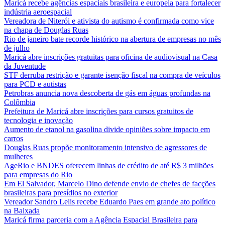
Maricá recebe agências espaciais brasileira e europeia para fortalecer
indústria aeroespacial
Vereadora de Niterói e ativista do autismo é confirmada como vice
na chapa de Douglas Ruas
Rio de janeiro bate recorde histórico na abertura de empresas no mês
de julho
Maricá abre inscrições gratuitas para oficina de audiovisual na Casa
da Juventude
STF derruba restrição e garante isenção fiscal na compra de veículos
para PCD e autistas
Petrobras anuncia nova descoberta de gás em águas profundas na
Colômbia
Prefeitura de Maricá abre inscrições para cursos gratuitos de
tecnologia e inovação
Aumento de etanol na gasolina divide opiniões sobre impacto em
carros
Douglas Ruas propõe monitoramento intensivo de agressores de
mulheres
AgeRio e BNDES oferecem linhas de crédito de até R$ 3 milhões
para empresas do Rio
Em El Salvador, Marcelo Dino defende envio de chefes de facções
brasileiras para presídios no exterior
Vereador Sandro Lelis recebe Eduardo Paes em grande ato político
na Baixada
Maricá firma parceria com a Agência Espacial Brasileira para