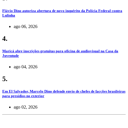
Flávio Dino autoriza abertura de novo inquérito da Polícia Federal contra
Lulinha
ago 06, 2026
4.
Maricá abre inscrições gratuitas para oficina de audiovisual na Casa da
Juventude
ago 04, 2026
5.
Em El Salvador, Marcelo Dino defende envio de chefes de facções brasileiras
para presídios no exterior
ago 02, 2026