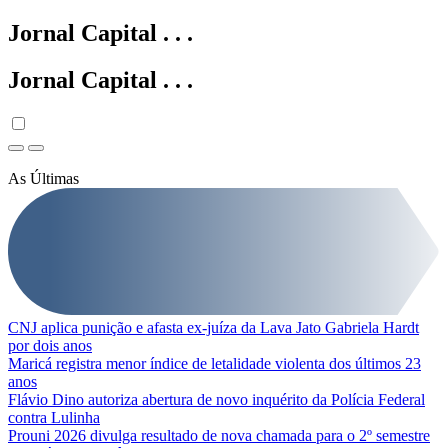
Jornal Capital
.
.
.
Jornal Capital
.
.
.
As Últimas
CNJ aplica punição e afasta ex-juíza da Lava Jato Gabriela Hardt
por dois anos
Maricá registra menor índice de letalidade violenta dos últimos 23
anos
Flávio Dino autoriza abertura de novo inquérito da Polícia Federal
contra Lulinha
Prouni 2026 divulga resultado de nova chamada para o 2º semestre