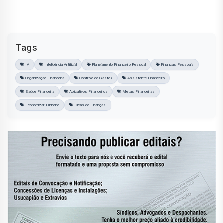
Tags
IA
Inteligência Artificial
Planejamento Financeiro Pessoal
Finanças Pessoais
Organização Financeira
Controle de Gastos
Assistente Financeiro
Saúde Financeira
Aplicativos Financeiros
Metas Financeiras
Economizar Dinheiro
Dicas de Finanças.