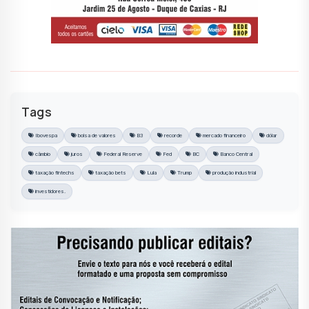
Tags
Ibovespa
bolsa de valores
B3
recorde
mercado financeiro
dólar
câmbio
juros
Federal Reserve
Fed
BC
Banco Central
taxação fintechs
taxação bets
Lula
Trump
produção industrial
investidores.