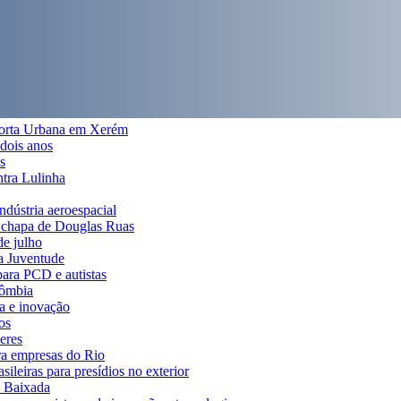
 Horta Urbana em Xerém
 dois anos
s
ntra Lulinha
indústria aeroespacial
a chapa de Douglas Ruas
de julho
da Juventude
para PCD e autistas
lômbia
ia e inovação
os
eres
ra empresas do Rio
ileiras para presídios no exterior
a Baixada