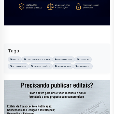
Tags
Maricá
Casa de Cultura de Maricá
Museu Histórico
Cultura RJ
Turismo Maricá
Memória Histórica
Antônio Grassi
Sady Bianchin