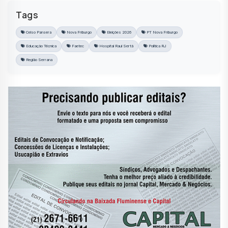
Tags
Celso Pansera
Nova Friburgo
Eleições 2026
PT Nova Friburgo
Educação Técnica
Faetec
Hospital Raul Sertã
Política RJ
Região Serrana