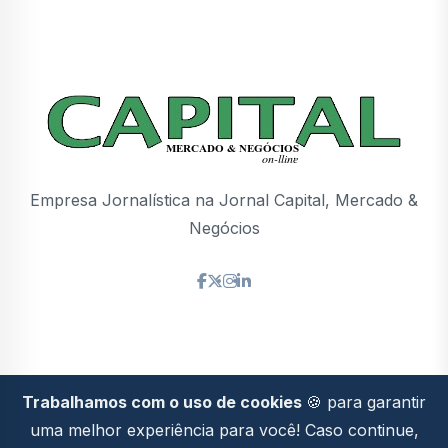
Empresa Jornalística na Jornal Capital, Mercado &
Negócios
Trabalhamos com o uso de cookies
🍪 para garantir
Politica de
2026© Todos os direitos
uma melhor experiência para você! Caso continue,
Privacidade
reservados