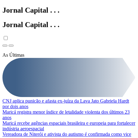
Jornal Capital
.
.
.
Jornal Capital
.
.
.
As Últimas
CNJ aplica punição e afasta ex-juíza da Lava Jato Gabriela Hardt
por dois anos
Maricá registra menor índice de letalidade violenta dos últimos 23
anos
Maricá recebe agências espaciais brasileira e europeia para fortalecer
indústria aeroespacial
Vereadora de Niterói e ativista do autismo é confirmada como vice