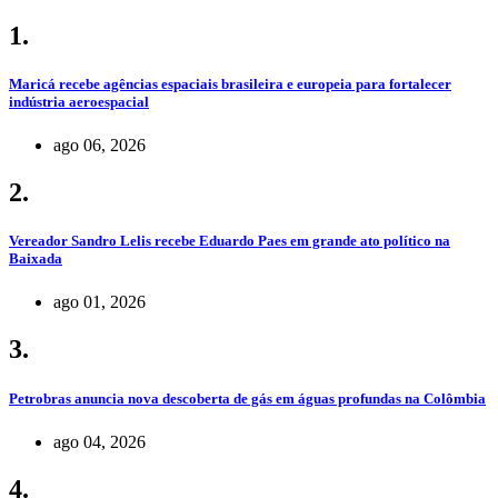
1.
Maricá recebe agências espaciais brasileira e europeia para fortalecer
indústria aeroespacial
ago 06, 2026
2.
Vereador Sandro Lelis recebe Eduardo Paes em grande ato político na
Baixada
ago 01, 2026
3.
Petrobras anuncia nova descoberta de gás em águas profundas na Colômbia
ago 04, 2026
4.