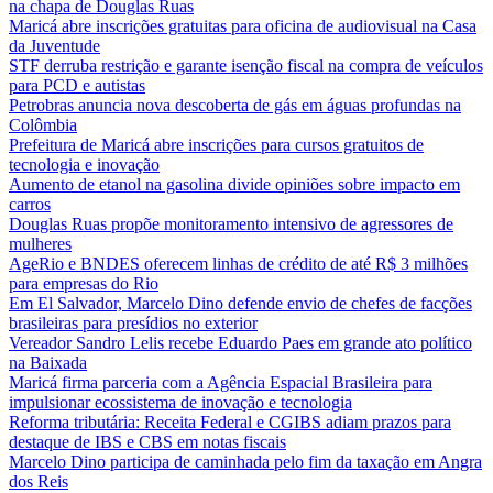
na chapa de Douglas Ruas
Maricá abre inscrições gratuitas para oficina de audiovisual na Casa
da Juventude
STF derruba restrição e garante isenção fiscal na compra de veículos
para PCD e autistas
Petrobras anuncia nova descoberta de gás em águas profundas na
Colômbia
Prefeitura de Maricá abre inscrições para cursos gratuitos de
tecnologia e inovação
Aumento de etanol na gasolina divide opiniões sobre impacto em
carros
Douglas Ruas propõe monitoramento intensivo de agressores de
mulheres
AgeRio e BNDES oferecem linhas de crédito de até R$ 3 milhões
para empresas do Rio
Em El Salvador, Marcelo Dino defende envio de chefes de facções
brasileiras para presídios no exterior
Vereador Sandro Lelis recebe Eduardo Paes em grande ato político
na Baixada
Maricá firma parceria com a Agência Espacial Brasileira para
impulsionar ecossistema de inovação e tecnologia
Reforma tributária: Receita Federal e CGIBS adiam prazos para
destaque de IBS e CBS em notas fiscais
Marcelo Dino participa de caminhada pelo fim da taxação em Angra
dos Reis