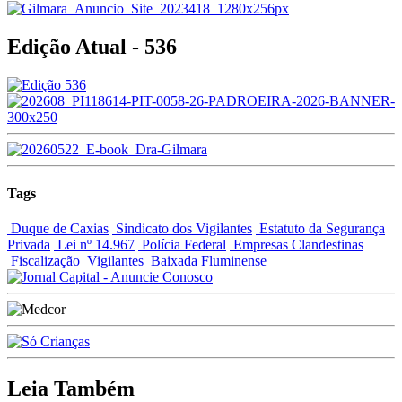
Edição Atual - 536
Tags
Duque de Caxias
Sindicato dos Vigilantes
Estatuto da Segurança
Privada
Lei nº 14.967
Polícia Federal
Empresas Clandestinas
Fiscalização
Vigilantes
Baixada Fluminense
Leia Também