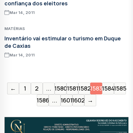
confiança dos eleitores
Mar 14, 2011
MATÉRIAS
Inventário vai estimular o turismo em Duque
de Caxias
Mar 14, 2011
←
1
2
...
1580
1581
1582
1583
1584
1585
1586
...
1601
1602
→