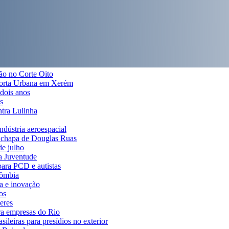
ão no Corte Oito
 Horta Urbana em Xerém
 dois anos
s
ntra Lulinha
indústria aeroespacial
a chapa de Douglas Ruas
de julho
da Juventude
para PCD e autistas
lômbia
ia e inovação
os
eres
ra empresas do Rio
ileiras para presídios no exterior