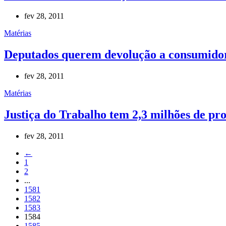
fev 28, 2011
Matérias
Deputados querem devolução a consumidores
fev 28, 2011
Matérias
Justiça do Trabalho tem 2,3 milhões de p
fev 28, 2011
←
1
2
...
1581
1582
1583
1584
1585