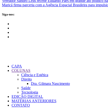
Vereador Sandro Lelis recebe Eduardo Paes em grande ato político n
Maricá firma parceria com a Agência Espacial Brasileira para impulsi
Siga-nos:
CAPA
COLUNAS
Ciência e Estética
Direito
Dra. Gilmara Nascimento
Saúde
Tecnologia
EDIÇÃO DIGITAL
MATÉRIAS ANTERIORES
CONTATO