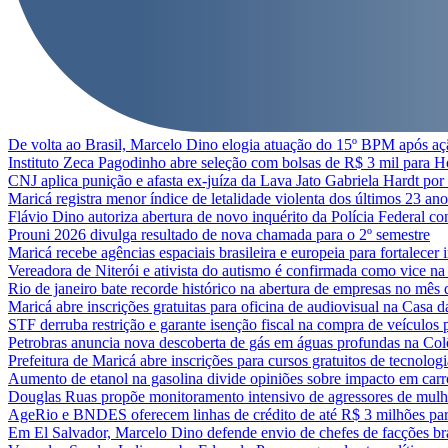
De volta ao Brasil, Marcelo Dino elogia atuação do 15º BPM após aç
Instituto Zeca Pagodinho abre seleção com bolsas de R$ 3 mil para
CNJ aplica punição e afasta ex-juíza da Lava Jato Gabriela Hardt por
Maricá registra menor índice de letalidade violenta dos últimos 23 ano
Flávio Dino autoriza abertura de novo inquérito da Polícia Federal co
Prouni 2026 divulga resultado de nova chamada para o 2º semestre
Maricá recebe agências espaciais brasileira e europeia para fortalecer 
Vereadora de Niterói e ativista do autismo é confirmada como vice n
Rio de janeiro bate recorde histórico na abertura de empresas no mês 
Maricá abre inscrições gratuitas para oficina de audiovisual na Casa 
STF derruba restrição e garante isenção fiscal na compra de veículos 
Petrobras anuncia nova descoberta de gás em águas profundas na Co
Prefeitura de Maricá abre inscrições para cursos gratuitos de tecnolog
Aumento de etanol na gasolina divide opiniões sobre impacto em carr
Douglas Ruas propõe monitoramento intensivo de agressores de mulh
AgeRio e BNDES oferecem linhas de crédito de até R$ 3 milhões pa
Em El Salvador, Marcelo Dino defende envio de chefes de facções bras