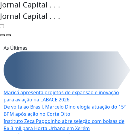
Jornal Capital
.
.
.
Jornal Capital
.
.
.
As Últimas
Maricá apresenta projetos de expansão e inovação
para aviação na LABACE 2026
De volta ao Brasil, Marcelo Dino elogia atuação do 15º
BPM após ação no Corte Oito
Instituto Zeca Pagodinho abre seleção com bolsas de
R$ 3 mil para Horta Urbana em Xerém