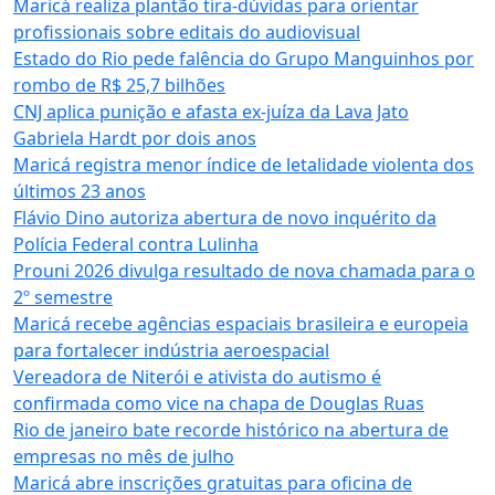
Maricá realiza plantão tira-dúvidas para orientar
profissionais sobre editais do audiovisual
Estado do Rio pede falência do Grupo Manguinhos por
rombo de R$ 25,7 bilhões
CNJ aplica punição e afasta ex-juíza da Lava Jato
Gabriela Hardt por dois anos
Maricá registra menor índice de letalidade violenta dos
últimos 23 anos
Flávio Dino autoriza abertura de novo inquérito da
Polícia Federal contra Lulinha
Prouni 2026 divulga resultado de nova chamada para o
2º semestre
Maricá recebe agências espaciais brasileira e europeia
para fortalecer indústria aeroespacial
Vereadora de Niterói e ativista do autismo é
confirmada como vice na chapa de Douglas Ruas
Rio de janeiro bate recorde histórico na abertura de
empresas no mês de julho
Maricá abre inscrições gratuitas para oficina de