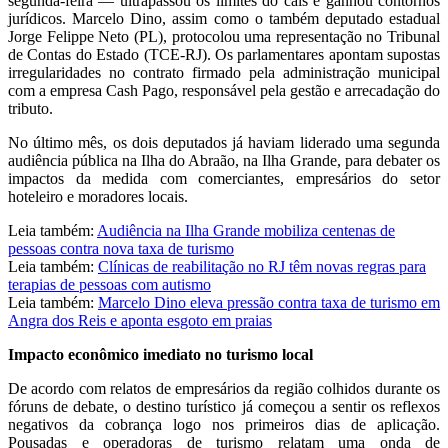
segunda-feira — ultrapassou os limites do cais e ganhou contornos
jurídicos. Marcelo Dino, assim como o também deputado estadual
Jorge Felippe Neto (PL), protocolou uma representação no Tribunal
de Contas do Estado (TCE-RJ). Os parlamentares apontam supostas
irregularidades no contrato firmado pela administração municipal
com a empresa Cash Pago, responsável pela gestão e arrecadação do
tributo.
No último mês, os dois deputados já haviam liderado uma segunda
audiência pública na Ilha do Abraão, na Ilha Grande, para debater os
impactos da medida com comerciantes, empresários do setor
hoteleiro e moradores locais.
Leia também:
Audiência na Ilha Grande mobiliza centenas de
pessoas contra nova taxa de turismo
Leia também:
Clínicas de reabilitação no RJ têm novas regras para
terapias de pessoas com autismo
Leia também:
Marcelo Dino eleva pressão contra taxa de turismo em
Angra dos Reis e aponta esgoto em praias
Impacto econômico imediato no turismo local
De acordo com relatos de empresários da região colhidos durante os
fóruns de debate, o destino turístico já começou a sentir os reflexos
negativos da cobrança logo nos primeiros dias de aplicação.
Pousadas e operadoras de turismo relatam uma onda de