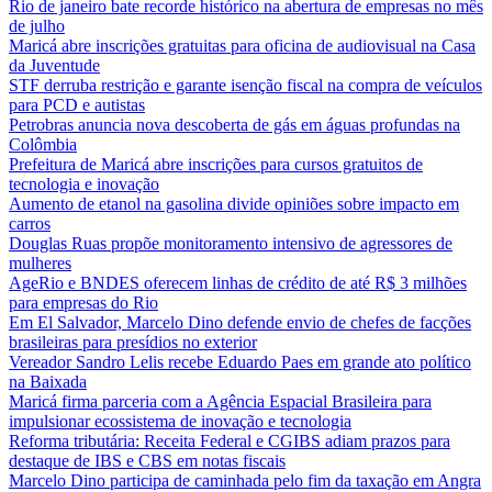
Rio de janeiro bate recorde histórico na abertura de empresas no mês
de julho
Maricá abre inscrições gratuitas para oficina de audiovisual na Casa
da Juventude
STF derruba restrição e garante isenção fiscal na compra de veículos
para PCD e autistas
Petrobras anuncia nova descoberta de gás em águas profundas na
Colômbia
Prefeitura de Maricá abre inscrições para cursos gratuitos de
tecnologia e inovação
Aumento de etanol na gasolina divide opiniões sobre impacto em
carros
Douglas Ruas propõe monitoramento intensivo de agressores de
mulheres
AgeRio e BNDES oferecem linhas de crédito de até R$ 3 milhões
para empresas do Rio
Em El Salvador, Marcelo Dino defende envio de chefes de facções
brasileiras para presídios no exterior
Vereador Sandro Lelis recebe Eduardo Paes em grande ato político
na Baixada
Maricá firma parceria com a Agência Espacial Brasileira para
impulsionar ecossistema de inovação e tecnologia
Reforma tributária: Receita Federal e CGIBS adiam prazos para
destaque de IBS e CBS em notas fiscais
Marcelo Dino participa de caminhada pelo fim da taxação em Angra