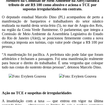
Membro da Comissão de Meio Ambiente da Alerj classifica
tributo de até R$ 100 como abusivo e aciona o TCE por
supostas irregularidades em contrato.
O deputado estadual Marcelo Dino (PL) acompanhou de perto a
manifestação de barqueiros e trabalhadores do setor náutico
realizada na manhã desta sexta-feira (5), no mar de Angra dos Reis,
na região da Costa Verde fluminense. O parlamentar, que integra a
Comissão de Meio Ambiente da Assembleia Legislativa do Estado
do Rio de Janeiro (Alerj), se posicionou firmemente contra a nova
cobrança imposta aos turistas, cujo valor pode chegar a R$ 100 por
pessoa.
“A manifestação foi pacífica. A prefeitura não pode falar que foram
arbitrários e fecharam a passagem. Foi uma manifestação realmente
para buscar o direito do trabalhador. É uma vergonha que coloque
tudo nas costas do sustento destas pessoas”, detonou Marcelo Dino.
Foto: Evyleen Gouvea
Foto: Evyleen Gouvea
Ação no TCE e suspeitas de irregularidades
A insatisfação com a taxa — que entrou em vigor na última