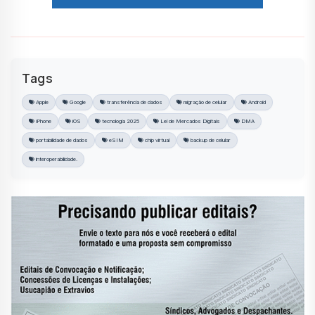
Tags
Apple
Google
transferência de dados
migração de celular
Android
iPhone
iOS
tecnologia 2025
Lei de Mercados Digitais
DMA
portabilidade de dados
eSIM
chip virtual
backup de celular
interoperabilidade.