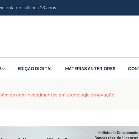
violenta dos últimos 23 anos
ito da Polícia Federal contra Lulinha
amada para o 2º semestre
 e europeia para fortalecer indústria aeroespacial
o é confirmada como vice na chapa de Douglas Ruas
S
EDIÇÃO DIGITAL
MATÉRIAS ANTERIORES
CON
bertura de empresas no mês de julho
ina de audiovisual na Casa da Juventude
onômica com investimentos em tecnologia e inovação
scal na compra de veículos para PCD e autistas
s em águas profundas na Colômbia
cursos gratuitos de tecnologia e inovação
iões sobre impacto em carros