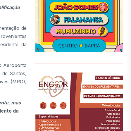
lificação
mentação de
provenientes
esidente da
do Aeroporto
 de Santos,
aves (MRO),
ente, mas
dente da