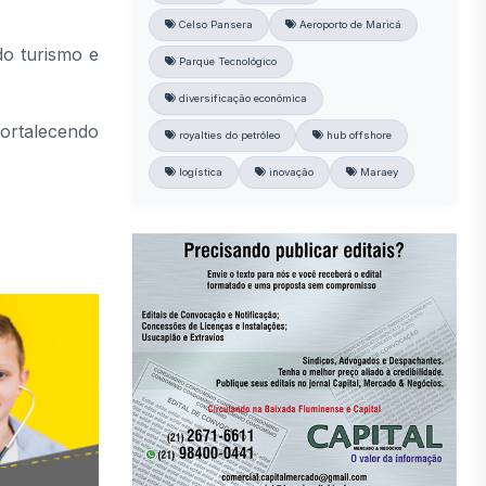
Celso Pansera
Aeroporto de Maricá
do turismo e
Parque Tecnológico
diversificação econômica
ortalecendo
royalties do petróleo
hub offshore
logística
inovação
Maraey