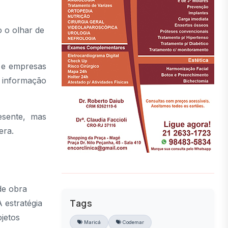
o o olhar de
s e empresas
e informação
esente, mas
era.
de obra
Tags
 estratégia
jetos
Maricá
Codemar