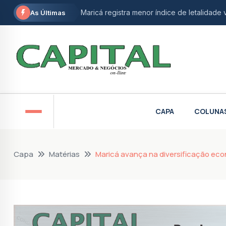
Maricá registra menor índice de letalidade 
As Últimas
Flávio Dino autoriza abertura de novo inquér
Prouni 2026 divulga resultado de nova ch
Maricá recebe agências espaciais brasileira
Vereadora de Niterói e ativista do autism
CAPA
COLUNA
Rio de janeiro bate recorde histórico na a
Maricá abre inscrições gratuitas para ofic
Capa
Matérias
Maricá avança na diversificação ec
STF derruba restrição e garante isenção fi
Petrobras anuncia nova descoberta de gá
Prefeitura de Maricá abre inscrições para 
Aumento de etanol na gasolina divide opin