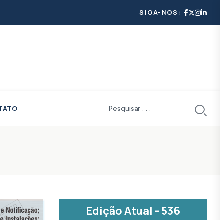
SIGA-NOS:
TATO
Edição Atual - 536