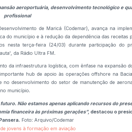
pansão aeroportuária, desenvolvimento tecnológico e qua
profissional
Desenvolvimento de Maricá (Codemar), avança na imple
mica do município e à redução da dependência das receitas 
s nesta terça-feira (24/03) durante participação do pr
uta', da Rádio Ultra FM.
mento da infraestrutura logística, com ênfase na expansão 
mportante hub de apoio às operações offshore na Bacia
e no desenvolvimento do setor de manutenção de aeron
no município.
 futuro. Não estamos apenas aplicando recursos do pres
omia financeira às próximas gerações”,
destacou o presi
Pansera.
Foto: Arquivo/Codemar
so de jovens à formação em aviação