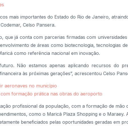
es
cos mais importantes do Estado do Rio de Janeiro, atraind
a Codemar, Celso Pansera.
o, que já conta com parcerias firmadas com universidade
senvolvimento de áreas como biotecnologia, tecnologias d
 Maricá como referência nacional em inovação.
uturo. Não estamos apenas aplicando recursos do pr
financeira às próximas gerações”, acrescentou Celso Pans
zir aeronaves no município
al com formação prática nas obras do aeroporto
itação profissional da população, com a formação de mão 
eendimentos, como o Maricá Plaza Shopping e o Maraey. A
etamente beneficiados pelas oportunidades geradas em pro