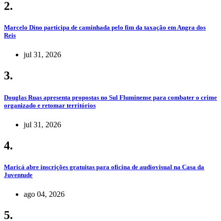
2.
Marcelo Dino participa de caminhada pelo fim da taxação em Angra dos
Reis
jul 31, 2026
3.
Douglas Ruas apresenta propostas no Sul Fluminense para combater o crime
organizado e retomar territórios
jul 31, 2026
4.
Maricá abre inscrições gratuitas para oficina de audiovisual na Casa da
Juventude
ago 04, 2026
5.