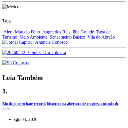
Tags
Alerj
Marcelo Dino
Angra dos Reis
Ilha Grande
Taxa de
Turismo
Meio Ambiente
Saneamento Básico
Vila do Abraão
Leia Também
1.
Rio de janeiro bate recorde histórico na abertura de empresas no mês de
julho
ago 04, 2026