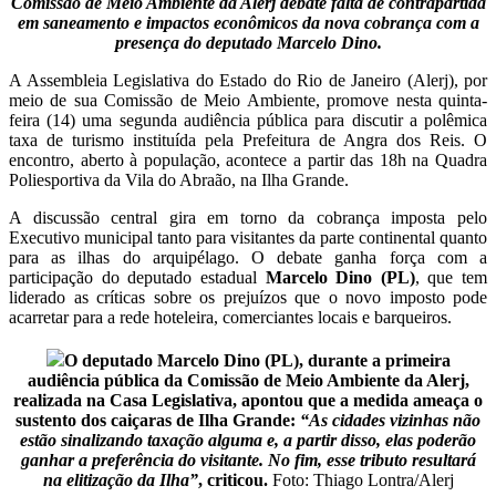
Comissão de Meio Ambiente da Alerj debate falta de contrapartida
em saneamento e impactos econômicos da nova cobrança com a
presença do deputado Marcelo Dino.
A Assembleia Legislativa do Estado do Rio de Janeiro (Alerj), por
meio de sua Comissão de Meio Ambiente, promove nesta quinta-
feira (14) uma segunda audiência pública para discutir a polêmica
taxa de turismo instituída pela Prefeitura de Angra dos Reis. O
encontro, aberto à população, acontece a partir das 18h na Quadra
Poliesportiva da Vila do Abraão, na Ilha Grande.
A discussão central gira em torno da cobrança imposta pelo
Executivo municipal tanto para visitantes da parte continental quanto
para as ilhas do arquipélago. O debate ganha força com a
participação do deputado estadual
Marcelo Dino (PL)
, que tem
liderado as críticas sobre os prejuízos que o novo imposto pode
acarretar para a rede hoteleira, comerciantes locais e barqueiros.
O deputado Marcelo Dino (PL), durante a primeira
audiência pública da Comissão de Meio Ambiente da Alerj,
realizada na Casa Legislativa, apontou que a medida ameaça o
sustento dos caiçaras de Ilha Grande:
“As cidades vizinhas não
estão sinalizando taxação alguma e, a partir disso, elas poderão
ganhar a preferência do visitante. No fim, esse tributo resultará
na elitização da Ilha”
, criticou.
Foto: Thiago Lontra/Alerj