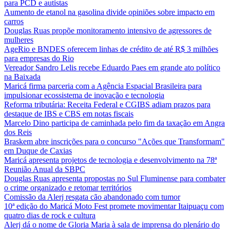
para PCD e autistas
Aumento de etanol na gasolina divide opiniões sobre impacto em
carros
Douglas Ruas propõe monitoramento intensivo de agressores de
mulheres
AgeRio e BNDES oferecem linhas de crédito de até R$ 3 milhões
para empresas do Rio
Vereador Sandro Lelis recebe Eduardo Paes em grande ato político
na Baixada
Maricá firma parceria com a Agência Espacial Brasileira para
impulsionar ecossistema de inovação e tecnologia
Reforma tributária: Receita Federal e CGIBS adiam prazos para
destaque de IBS e CBS em notas fiscais
Marcelo Dino participa de caminhada pelo fim da taxação em Angra
dos Reis
Braskem abre inscrições para o concurso "Ações que Transformam"
em Duque de Caxias
Maricá apresenta projetos de tecnologia e desenvolvimento na 78ª
Reunião Anual da SBPC
Douglas Ruas apresenta propostas no Sul Fluminense para combater
o crime organizado e retomar territórios
Comissão da Alerj resgata cão abandonado com tumor
10ª edição do Maricá Moto Fest promete movimentar Itaipuaçu com
quatro dias de rock e cultura
Alerj dá o nome de Gloria Maria à sala de imprensa do plenário do