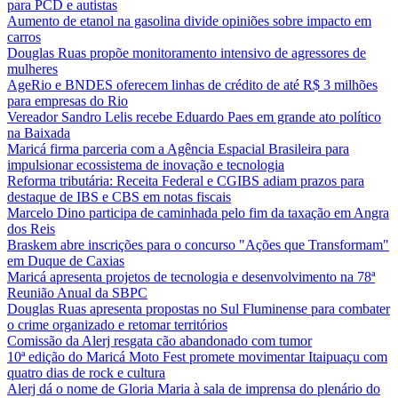
para PCD e autistas
Aumento de etanol na gasolina divide opiniões sobre impacto em
carros
Douglas Ruas propõe monitoramento intensivo de agressores de
mulheres
AgeRio e BNDES oferecem linhas de crédito de até R$ 3 milhões
para empresas do Rio
Vereador Sandro Lelis recebe Eduardo Paes em grande ato político
na Baixada
Maricá firma parceria com a Agência Espacial Brasileira para
impulsionar ecossistema de inovação e tecnologia
Reforma tributária: Receita Federal e CGIBS adiam prazos para
destaque de IBS e CBS em notas fiscais
Marcelo Dino participa de caminhada pelo fim da taxação em Angra
dos Reis
Braskem abre inscrições para o concurso "Ações que Transformam"
em Duque de Caxias
Maricá apresenta projetos de tecnologia e desenvolvimento na 78ª
Reunião Anual da SBPC
Douglas Ruas apresenta propostas no Sul Fluminense para combater
o crime organizado e retomar territórios
Comissão da Alerj resgata cão abandonado com tumor
10ª edição do Maricá Moto Fest promete movimentar Itaipuaçu com
quatro dias de rock e cultura
Alerj dá o nome de Gloria Maria à sala de imprensa do plenário do