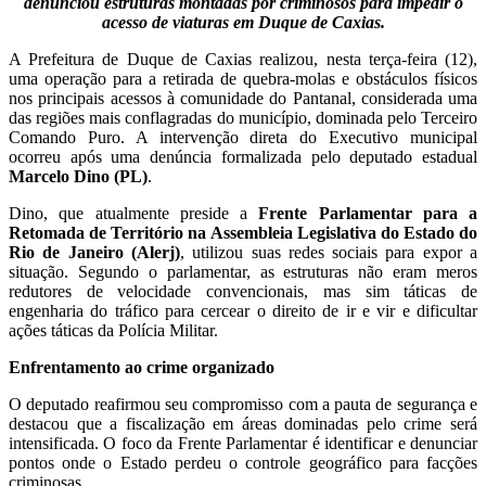
denunciou estruturas montadas por criminosos para impedir o
acesso de viaturas em Duque de Caxias.
A Prefeitura de Duque de Caxias realizou, nesta terça-feira (12),
uma operação para a retirada de quebra-molas e obstáculos físicos
nos principais acessos à comunidade do Pantanal, considerada uma
das regiões mais conflagradas do município, dominada pelo Terceiro
Comando Puro. A intervenção direta do Executivo municipal
ocorreu após uma denúncia formalizada pelo deputado estadual
Marcelo Dino (PL)
.
Dino, que atualmente preside a
Frente Parlamentar para a
Retomada de Território na Assembleia Legislativa do Estado do
Rio de Janeiro (Alerj)
, utilizou suas redes sociais para expor a
situação. Segundo o parlamentar, as estruturas não eram meros
redutores de velocidade convencionais, mas sim táticas de
engenharia do tráfico para cercear o direito de ir e vir e dificultar
ações táticas da Polícia Militar.
Enfrentamento ao crime organizado
O deputado reafirmou seu compromisso com a pauta de segurança e
destacou que a fiscalização em áreas dominadas pelo crime será
intensificada. O foco da Frente Parlamentar é identificar e denunciar
pontos onde o Estado perdeu o controle geográfico para facções
criminosas.