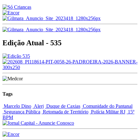
Edição Atual - 535
Tags
Marcelo Dino
Alerj
Duque de Caxias
Comunidade do Pantanal
Segurança Pública
Retomada de Território
Polícia Militar RJ
15º
BPM