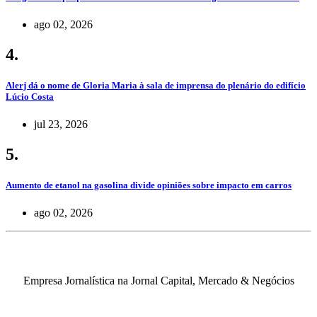
ago 02, 2026
4.
Alerj dá o nome de Gloria Maria à sala de imprensa do plenário do edifício
Lúcio Costa
jul 23, 2026
5.
Aumento de etanol na gasolina divide opiniões sobre impacto em carros
ago 02, 2026
Empresa Jornalística na Jornal Capital, Mercado & Negócios