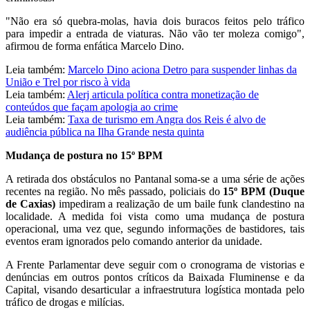
"Não era só quebra-molas, havia dois buracos feitos pelo tráfico
para impedir a entrada de viaturas. Não vão ter moleza comigo",
afirmou de forma enfática Marcelo Dino.
Leia também:
Marcelo Dino aciona Detro para suspender linhas da
União e Trel por risco à vida
Leia também:
Alerj articula política contra monetização de
conteúdos que façam apologia ao crime
Leia também:
Taxa de turismo em Angra dos Reis é alvo de
audiência pública na Ilha Grande nesta quinta
Mudança de postura no 15º BPM
A retirada dos obstáculos no Pantanal soma-se a uma série de ações
recentes na região. No mês passado, policiais do
15º BPM (Duque
de Caxias)
impediram a realização de um baile funk clandestino na
localidade. A medida foi vista como uma mudança de postura
operacional, uma vez que, segundo informações de bastidores, tais
eventos eram ignorados pelo comando anterior da unidade.
A Frente Parlamentar deve seguir com o cronograma de vistorias e
denúncias em outros pontos críticos da Baixada Fluminense e da
Capital, visando desarticular a infraestrutura logística montada pelo
tráfico de drogas e milícias.